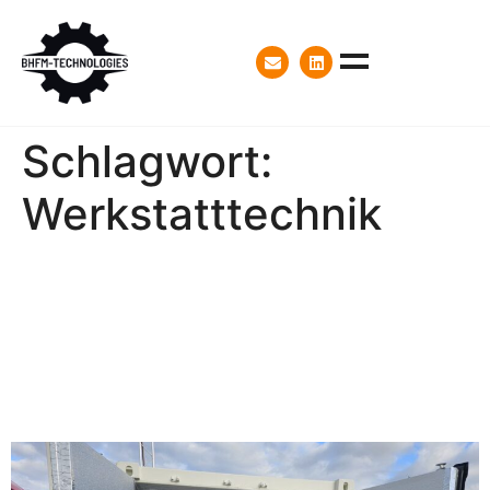
Schlagwort:
Werkstatttechnik
Neue Trocknungskammer
für Batteriesysteme –
Eigenentwicklung von
BHFM Technologies