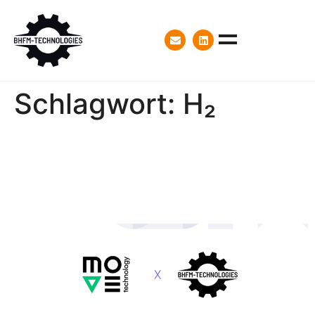
Schlagwort:
H₂
move technology GmbH
unterzeichnet MoU mit
BHFM Technologies GmbH