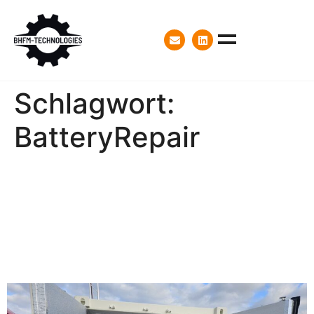
Schlagwort:
BatteryRepair
Neue Trocknungskammer
für Batteriesysteme –
Eigenentwicklung von
BHFM Technologies