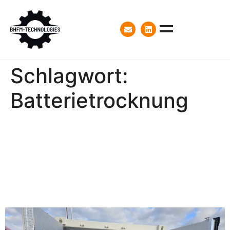
Schlagwort:
Batterietrocknung
Neue Trocknungskammer
für Batteriesysteme –
Eigenentwicklung von
BHFM Technologies