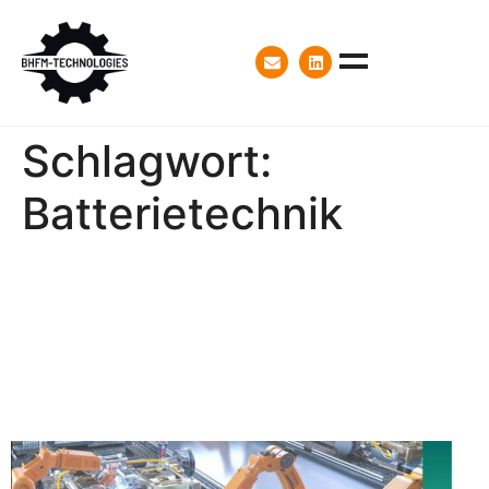
Schlagwort:
Batterietechnik
Daniel Herzig zu Gast im
TraWeBa Online-Workshop,
Trends in der
Batteriesicherheit