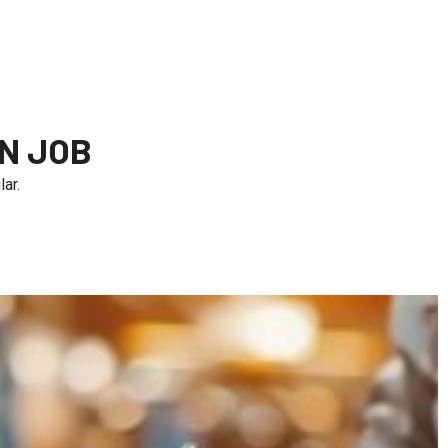
N JOB
ar.