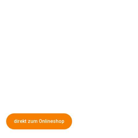
KOMPETENZ FÜR EINE
EMISSIONSFREIE ZUKUNFT
ZUVERLÄSSIGER SERVICE FÜR
NACHHALTIGE MOBILITÄT.
direkt zum Onlineshop